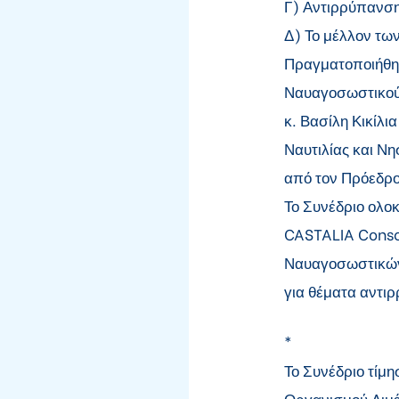
Γ) Αντιρρύπανση
Δ) Το μέλλον τω
Πραγματοποιήθηκ
Ναυαγοσωστικού 
κ. Βασίλη Κικίλ
Ναυτιλίας και Νη
από τον Πρόεδρο
Το Συνέδριο ολο
CASTALIA Consor
Ναυαγοσωστικών
για θέματα αντι
*
Το Συνέδριο τίμ
Οργανισμού Λιμέ