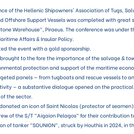
nce of the Hellenic Shipowners' Association of Tugs, Sa
nd Offshore Support Vessels was completed with great 
Stone Warehouse", Piraeus. The conference was under t
aritime Affairs & Insular Policy.
ted the event with a gold sponsorship.
brought to the fore the importance of the salvage & to
ironmental protection and support of the maritime econ
rgeted panels — from tugboats and rescue vessels to an
tivity — a substantive dialogue opened on the practical
of the sector.
s donated an icon of Saint Nicolas (protector of seame
ew of the S/T "Aigaion Pelagos" for their contribution t
on of tanker "SOUNION", struck by Houthis in 2024, in t