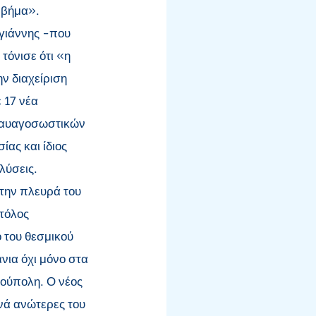
 βήμα».
ογιάννης -που
τόνισε ότι «η
ην διαχείριση
 17 νέα
 ναυαγοσωστικών
ας και ίδιος
λύσεις.
την πλευρά του
τόλος
 του θεσμικού
νια όχι μόνο στα
ρούπολη. Ο νέος
χνά ανώτερες του