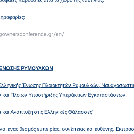
ηροφορίες:
ugownersconference.gr/en/
 ΕΝΩΣΗΣ ΡΥΜΟΥΛΚΩΝ
 Ελληνικής Ένωσης Πλοιοκτητών Ρυμουλκών, Ναυαγοσωστι
ν και Πλοίων Υποστήριξης Υπεράκτιων Εγκαταστάσεων.
 και Ανάπτυξη στις Ελληνικές Θάλασσες"
ναι ένας θεσμός εμπειρίας, συνέπειας και ευθύνης. Εκπρο