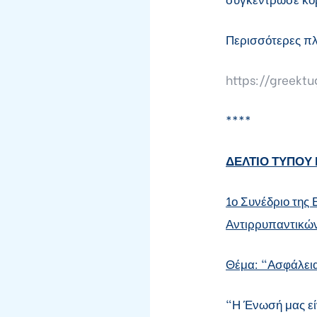
Περισσότερες πλ
https://greekt
****
ΔΕΛΤΙΟ ΤΥΠΟΥ
1ο Συνέδριο της
Αντιρρυπαντικώ
Θέμα: "Ασφάλεια
"Η Ένωσή μας εί