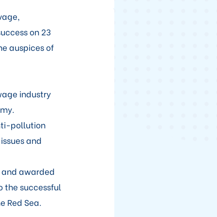
lvage,
success on 23
he auspices of
wage industry
omy.
ti-pollution
 issues and
n) and awarded
o the successful
he Red Sea.