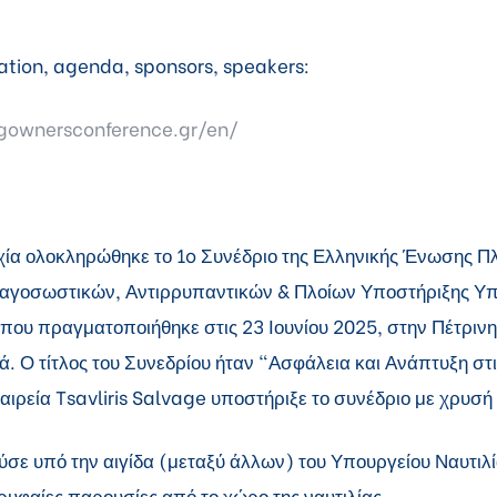
ation, agenda, sponsors, speakers:
ugownersconference.gr/en/
χία ολοκληρώθηκε το 1o Συνέδριο της Ελληνικής Ένωσης Π
αγοσωστικών, Αντιρρυπαντικών & Πλοίων Υποστήριξης Υ
ου πραγματοποιήθηκε στις 23 Ιουνίου 2025, στην Πέτριν
. Ο τίτλος του Συνεδρίου ήταν "Ασφάλεια και Ανάπτυξη στι
ιρεία Tsavliris Salvage υποστήριξε το συνέδριο με χρυσή
ύσε υπό την αιγίδα (μεταξύ άλλων) του Υπουργείου Ναυτιλί
υφαίες παρουσίες από το χώρο της ναυτιλίας.