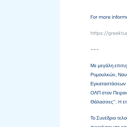
For more inform
https://greekt
---
Με μεγάλη επιτυ
Ρυμουλκών, Ναυ
Εγκαταστάσεων π
ΟΛΠ στον Πειραιά
Θάλασσες". H ετα
Το Συνέδριο τελο
συγκέντρωσε κορ