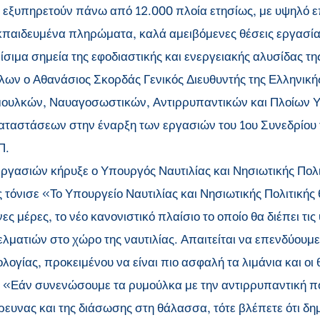
υ εξυπηρετούν πάνω από 12.000 πλοία ετησίως, με υψηλό 
κπαιδευμένα πληρώματα, καλά αμειβόμενες θέσεις εργασίας
σιμα σημεία της εφοδιαστικής και ενεργειακής αλυσίδας τη
λλων ο Αθανάσιος Σκορδάς Γενικός Διευθυντής της Ελληνικ
μουλκών, Ναυαγοσωστικών, Αντιρρυπαντικών και Πλοίων 
ταστάσεων στην έναρξη των εργασιών του 1ου Συνεδρίου 
Π.
ργασιών κήρυξε ο Υπουργός Ναυτιλίας και Νησιωτικής Πολιτ
ος τόνισε «Το Υπουργείο Ναυτιλίας και Νησιωτικής Πολιτικής
ες μέρες, το νέο κανονιστικό πλαίσιο το οποίο θα διέπει τι
λματιών στο χώρο της ναυτιλίας. Απαιτείται να επενδύουμε
λογίας, προκειμένου να είναι πιο ασφαλή τα λιμάνια και ο
«Εάν συνενώσουμε τα ρυμούλκα με την αντιρρυπαντική πολ
ρευνας και της διάσωσης στη θάλασσα, τότε βλέπετε ότι δημ