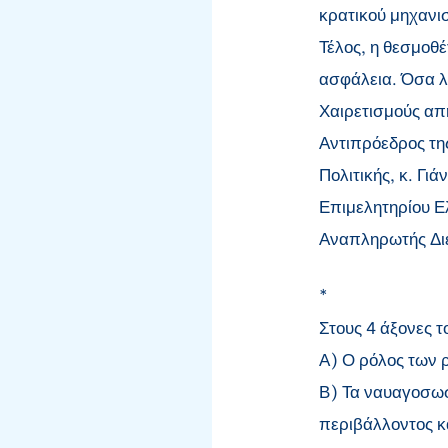
κρατικού μηχανισ
Τέλος, η θεσμοθ
ασφάλεια. Όσα λ
Χαιρετισμούς απ
Αντιπρόεδρος τη
Πολιτικής, κ. Γι
Επιμελητηρίου Ελ
Αναπληρωτής Δι
*
Στους 4 άξονες 
Α) Ο ρόλος των 
Β) Τα ναυαγοσωσ
περιβάλλοντος κα