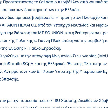
: Προστατεύοντας το θαλάσσιο περιβάλλον από ναυτικά α
ν υπεράκτιων δραστηριοτήτων στην Ελλάδα.
αν δύο τιμητικές βραβεύσεις: Η πρώτη στον Πλοίαρχο και
ΑΙΓΑΙΟΝ ΠΕΛΑΓΟΣ από τον Υπουργό Ναυτιλίας και Νησιωτι
ια για την διάσωση του MT SOUNION, και η δεύτερη στον π
σιωτικής Πολιτικής κ. Γιάννη Πλακιωτάκη για την συμβολή τ
 της Ένωσης κ. Παύλο Ξηραδάκη.
κληρώθηκε με την υπογραφή Μνημονίου Συνεργασίας (MoU)
zioStabile SCpA και της Ελληνικής Ένωσης Πλοιοκτητών
, Αντιρρυπαντικών & Πλοίων Υποστήριξης Υπεράκτιων Ε
ρρύπανσης.
ησαν με την παρουσία τους ο κ. SU Xudong, Διευθύνων Σύμ
νος Πειραιώς (ΟΛΠ), ο Βουλευτής Β' Πειραιά κ. Μιχάλης Λι