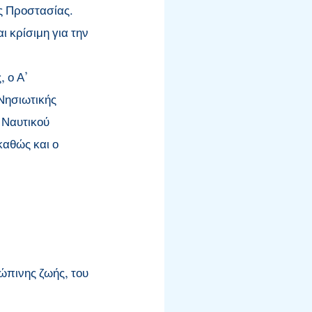
ής Προστασίας.
 κρίσιμη για την
 ο Α'
Νησιωτικής
υ Ναυτικού
καθώς και ο
ώπινης ζωής, του