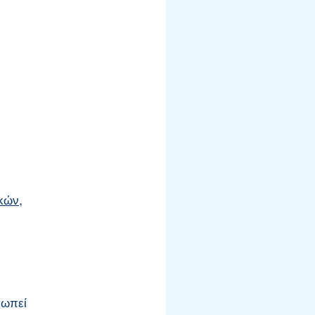
κών,
σωπεί