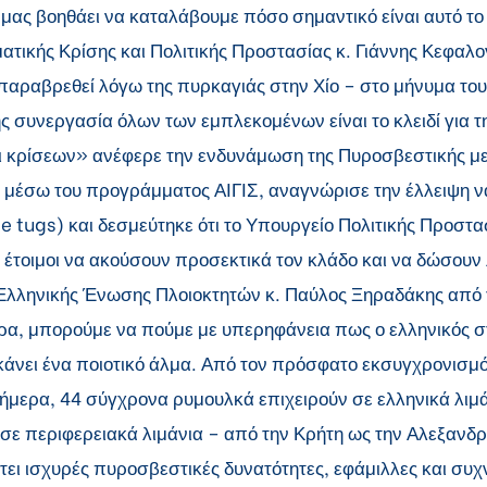
 μας βοηθάει να καταλάβουμε πόσο σημαντικό είναι αυτό το
ατικής Κρίσης και Πολιτικής Προστασίας κ. Γιάννης Κεφαλ
αραβρεθεί λόγω της πυρκαγιάς στην Χίο – στο μήνυμα του 
ς συνεργασία όλων των εμπλεκομένων είναι το κλειδί για τ
ι κρίσεων» ανέφερε την ενδυνάμωση της Πυροσβεστικής με
 μέσω του προγράμματος ΑΙΓΙΣ, αναγνώρισε την έλλειψη
tugs) και δεσμεύτηκε ότι το Υπουργείο Πολιτικής Προστασί
 έτοιμοι να ακούσουν προσεκτικά τον κλάδο και να δώσουν 
Ελληνικής Ένωσης Πλοιοκτητών κ. Παύλος Ξηραδάκης από 
ρα, μπορούμε να πούμε με υπερηφάνεια πως ο ελληνικός σ
κάνει ένα ποιοτικό άλμα. Από τον πρόσφατο εκσυγχρονισμό
σήμερα, 44 σύγχρονα ρυμουλκά επιχειρούν σε ελληνικά λιμά
 σε περιφερειακά λιμάνια – από την Κρήτη ως την Αλεξανδ
τει ισχυρές πυροσβεστικές δυνατότητες, εφάμιλλες και συ