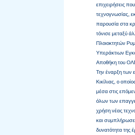
επιχειρήσεις πο
τεχνογνωσίας, ε
παρουσία στα κρί
τόνισε μεταξύ ά
Πλοιοκτητών Ρυ
Υπεράκτιων Εγκα
Αποθήκη του ΟΛ
Την έναρξη των ε
Κικίλιας, ο οποί
μέσα στις επόμεν
όλων των επαγγε
χρήση νέας τεχνο
και συμπλήρωσε 
δυνατότητα της έ