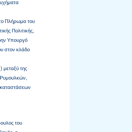
τυχήματα
 το Πλήρωμα του
κής Πολιτικής,
ρώην Υπουργό
ου στον κλάδο
 μεταξύ της
 Ρυμουλκών,
γκαταστάσεων
βουλος του
βανός, ο