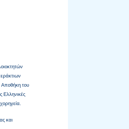
λοιοκτητών
περάκτιων
η Αποθήκη του
ς Ελληνικές
 χορηγεία.
ας και