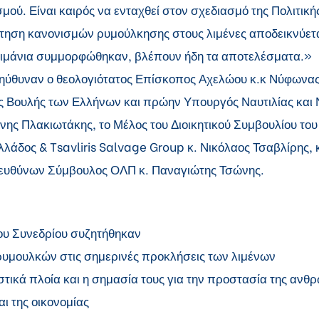
μού. Είναι καιρός να ενταχθεί στον σχεδιασμό της Πολιτικ
έτηση κανονισμών ρυμούλκησης στους λιμένες αποδεικνύεται
ιμάνια συμμορφώθηκαν, βλέπουν ήδη τα αποτελέσματα.»
ηύθυναν ο θεολογιότατος Επίσκοπος Αχελώου κ.κ Νύφωνας,
ς Βουλής των Ελλήνων και πρώην Υπουργός Ναυτιλίας και 
άννης Πλακιωτάκης, το Μέλος του Διοικητικού Συμβουλίου το
λάδος & Tsavliris Salvage Group κ. Νικόλαος Τσαβλίρης, 
ευθύνων Σύμβουλος ΟΛΠ κ. Παναγιώτης Τσώνης.
του Συνεδρίου συζητήθηκαν
ρυμουλκών στις σημερινές προκλήσεις των λιμένων
τικά πλοία και η σημασία τους για την προστασία της ανθρ
ι της οικονομίας