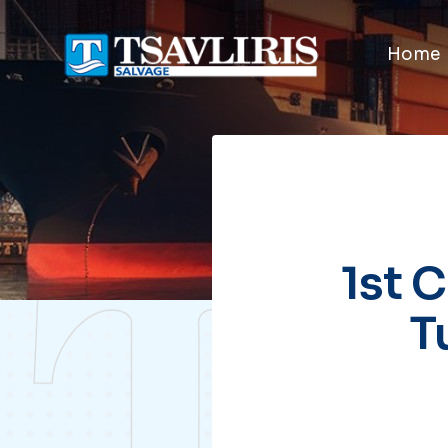
Home
1st 
T