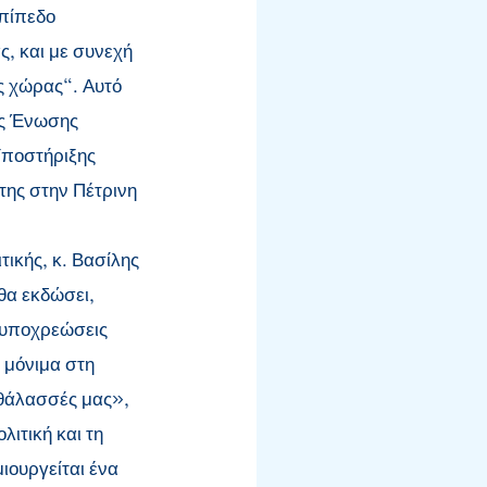
επίπεδο
, και με συνεχή
ς χώρας". Αυτό
ής Ένωσης
Υποστήριξης
της στην Πέτρινη
ικής, κ. Βασίλης
 θα εκδώσει,
ς υποχρεώσεις
 μόνιμα στη
ι θάλασσές μας»,
ιτική και τη
ιουργείται ένα